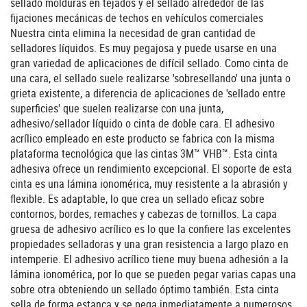
sellado molduras en tejados y el sellado alrededor de las
fijaciones mecánicas de techos en vehículos comerciales
Nuestra cinta elimina la necesidad de gran cantidad de
selladores líquidos. Es muy pegajosa y puede usarse en una
gran variedad de aplicaciones de difícil sellado. Como cinta de
una cara, el sellado suele realizarse 'sobresellando' una junta o
grieta existente, a diferencia de aplicaciones de 'sellado entre
superficies' que suelen realizarse con una junta,
adhesivo/sellador líquido o cinta de doble cara. El adhesivo
acrílico empleado en este producto se fabrica con la misma
plataforma tecnológica que las cintas 3M™ VHB™. Esta cinta
adhesiva ofrece un rendimiento excepcional. El soporte de esta
cinta es una lámina ionomérica, muy resistente a la abrasión y
flexible. Es adaptable, lo que crea un sellado eficaz sobre
contornos, bordes, remaches y cabezas de tornillos. La capa
gruesa de adhesivo acrílico es lo que la confiere las excelentes
propiedades selladoras y una gran resistencia a largo plazo en
intemperie. El adhesivo acrílico tiene muy buena adhesión a la
lámina ionomérica, por lo que se pueden pegar varias capas una
sobre otra obteniendo un sellado óptimo también. Esta cinta
sella de forma estanca y se pega inmediatamente a numerosos