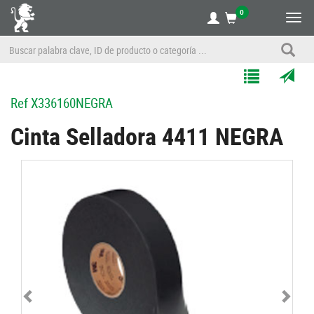
0
Alte
nave
Agregar
Enviar
Ref
X336160NEGRA
a
por
Mis
correo
Cinta Selladora 4411 NEGRA
Listas
a
un
amigo