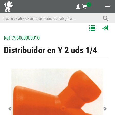
0
Alte
nave
Agregar
Enviar
Ref
C95000000010
a
por
Mis
correo
Distribuidor en Y 2 uds 1/4
Listas
a
un
amigo