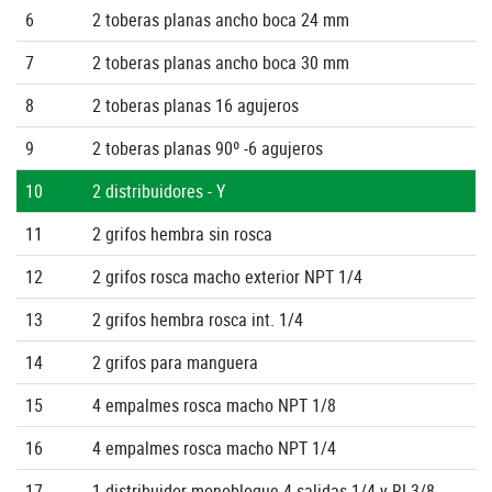
6
2 toberas planas ancho boca 24 mm
7
2 toberas planas ancho boca 30 mm
8
2 toberas planas 16 agujeros
9
2 toberas planas 90º -6 agujeros
10
2 distribuidores - Y
11
2 grifos hembra sin rosca
12
2 grifos rosca macho exterior NPT 1/4
13
2 grifos hembra rosca int. 1/4
14
2 grifos para manguera
15
4 empalmes rosca macho NPT 1/8
16
4 empalmes rosca macho NPT 1/4
17
1 distribuidor monobloque 4 salidas 1/4 y RI 3/8