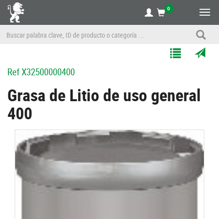
0
Alte
nave
Agregar
Enviar
Ref
X32500000400
a
por
Mis
correo
Grasa de Litio de uso general
Listas
a
400
un
amigo