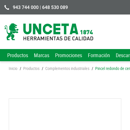
943 744 000 | 648 530 089
Productos
Marcas
Promociones
Formación
Desca
Inicio
/
Productos
/
Complementos industriales
/
Pincel redondo de c