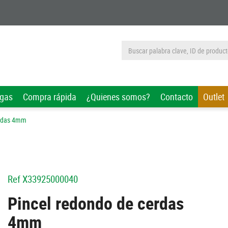
rgas
Compra rápida
¿Quienes somos?
Contacto
Outlet
erdas 4mm
Ref
X33925000040
Pincel redondo de cerdas
4mm