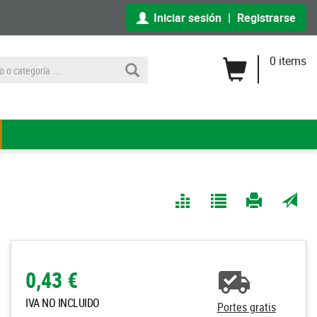
Iniciar sesión
|
Registrarse
0 items
Comparar
Agregar
Imprimir
Enviar
a Mis
página
por
Listas
correo
a un
0,43 €
amigo
IVA NO INCLUIDO
Portes gratis