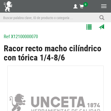
0
Alte
nave
Agregar
Enviar
Ref
X12100000070
a
por
Mis
correo
Racor recto macho cilíndrico
Listas
a
con tórica 1/4-8/6
un
amigo