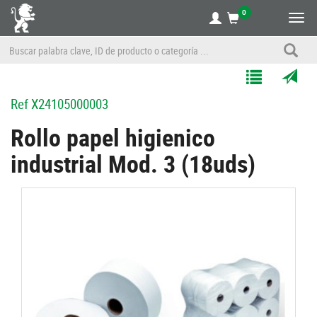
0
Alte
nave
Agregar
Enviar
Ref
X24105000003
a
por
Mis
correo
Rollo papel higienico
Listas
a
industrial Mod. 3 (18uds)
un
amigo