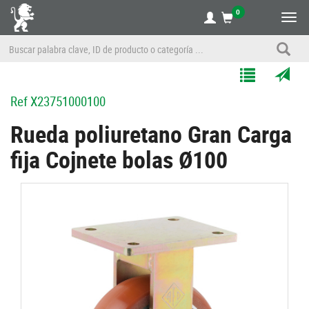
0
Alte
nave
Agregar
Enviar
Ref
X23751000100
a
por
Mis
correo
Rueda poliuretano Gran Carga
Listas
a
fija Cojnete bolas Ø100
un
amigo