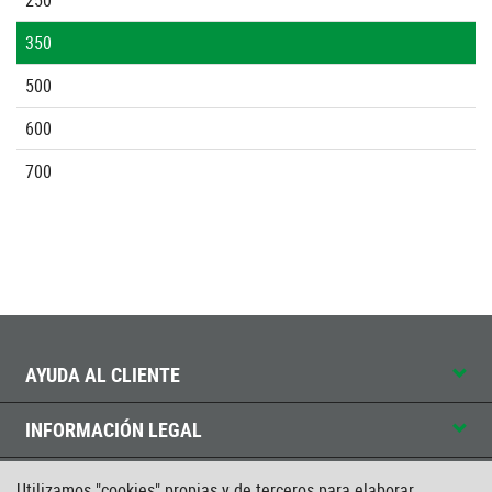
350
500
600
700
AYUDA AL CLIENTE
INFORMACIÓN LEGAL
CONTACTO
Utilizamos "cookies" propias y de terceros para elaborar