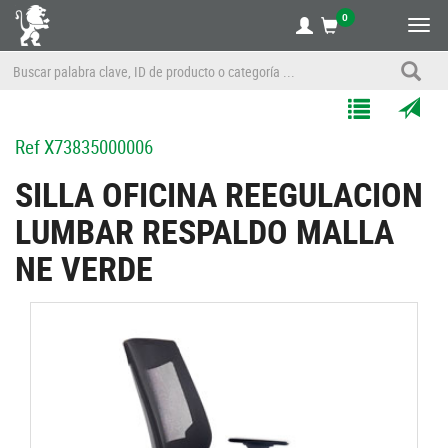
0
Alte
nave
Agregar
Enviar
Ref
X73835000006
a
por
Mis
correo
SILLA OFICINA REEGULACION
Listas
a
LUMBAR RESPALDO MALLA
un
amigo
NE VERDE