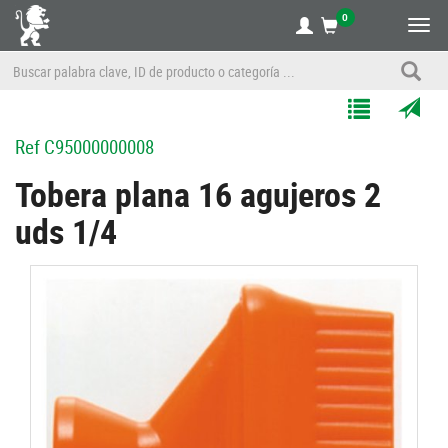
0
Alte
nave
Agregar
Enviar
Ref
C95000000008
a
por
Mis
correo
Tobera plana 16 agujeros 2
Listas
a
uds 1/4
un
amigo