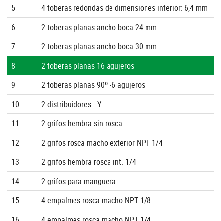
5
4 toberas redondas de dimensiones interior: 6,4 mm
6
2 toberas planas ancho boca 24 mm
7
2 toberas planas ancho boca 30 mm
8
2 toberas planas 16 agujeros
9
2 toberas planas 90º -6 agujeros
10
2 distribuidores - Y
11
2 grifos hembra sin rosca
12
2 grifos rosca macho exterior NPT 1/4
13
2 grifos hembra rosca int. 1/4
14
2 grifos para manguera
15
4 empalmes rosca macho NPT 1/8
16
4 empalmes rosca macho NPT 1/4