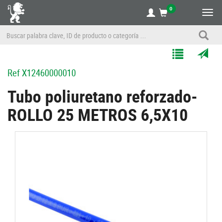
0
Alte
nave
Agregar
Enviar
Ref
X12460000010
a
por
Mis
correo
Tubo poliuretano reforzado-
Listas
a
ROLLO 25 METROS 6,5X10
un
amigo