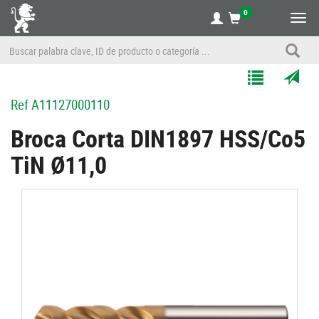
0
Alte
nave
Agregar
Enviar
Ref
A11127000110
a
por
Mis
correo
Broca Corta DIN1897 HSS/Co5
Listas
a
TiN Ø11,0
un
amigo