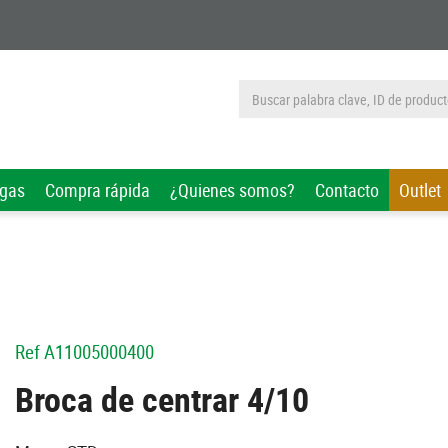
rgas
Compra rápida
¿Quienes somos?
Contacto
Outlet
Ref
A11005000400
Broca de centrar 4/10