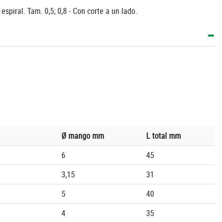
spiral. Tam. 0,5; 0,8 - Con corte a un lado.
Ø mango mm
L total mm
6
45
3,15
31
5
40
4
35