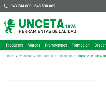
943 744 000 | 648 530 089
Productos
Marcas
Promociones
Formación
Desca
Inicio
/
Productos
/
Hta. Corte alto rendimiento
/
Broca de centrar 4/10