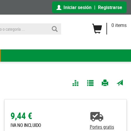
Iniciar sesión
|
Registrarse
0 items
Comparar
Agregar
Imprimir
Enviar
a Mis
página
por
Listas
correo
a un
9,44 €
amigo
IVA NO INCLUIDO
Portes gratis