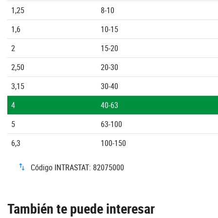
1,25
8-10
1,6
10-15
2
15-20
2,50
20-30
3,15
30-40
4
40-63
5
63-100
6,3
100-150
Código INTRASTAT: 82075000
También te puede interesar