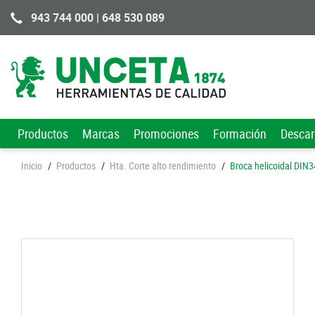
943 744 000 | 648 530 089
Productos
Marcas
Promociones
Formación
Desca
Inicio
/
Productos
/
Hta. Corte alto rendimiento
/
Broca helicoidal DI