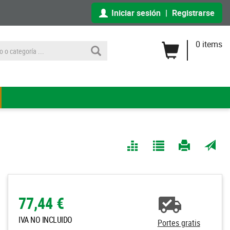
Iniciar sesión
|
Registrarse
0 items
Comparar
Agregar
Imprimir
Enviar
a Mis
página
por
Listas
correo
a un
77,44 €
amigo
IVA NO INCLUIDO
Portes gratis