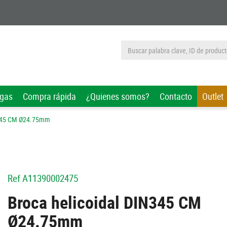
rgas
Compra rápida
¿Quienes somos?
Contacto
Outlet
N345 CM Ø24.75mm
Ref
A11390002475
Broca helicoidal DIN345 CM
Ø24.75mm