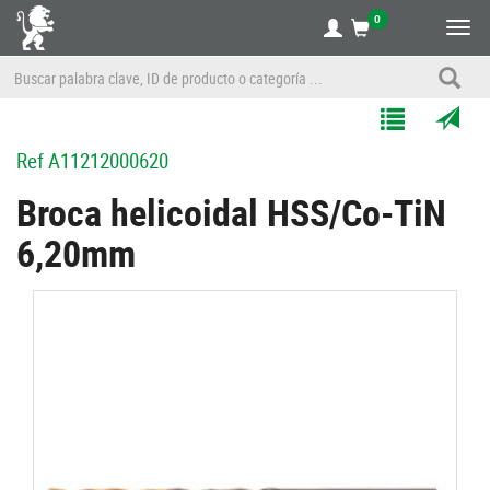
0
Alte
nave
Agregar
Enviar
Ref
A11212000620
a
por
Mis
correo
Broca helicoidal HSS/Co-TiN
Listas
a
6,20mm
un
amigo