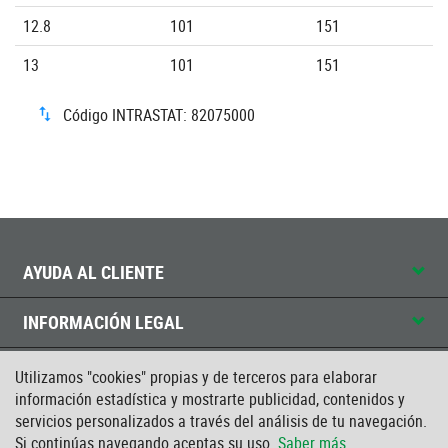
12.8
101
151
13
101
151
Código INTRASTAT: 82075000
AYUDA AL CLIENTE
INFORMACIÓN LEGAL
CONTACTO
Utilizamos "cookies" propias y de terceros para elaborar
información estadística y mostrarte publicidad, contenidos y
servicios personalizados a través del análisis de tu navegación.
CERTIFICADO ISO
Si continúas navegando aceptas su uso.
Saber más