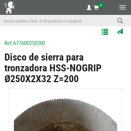
0
Alte
nave
Agregar
Enviar
Ref
A77600250200
a
por
Mis
correo
Disco de sierra para
Listas
a
tronzadora HSS-NOGRIP
un
amigo
Ø250X2X32 Z=200