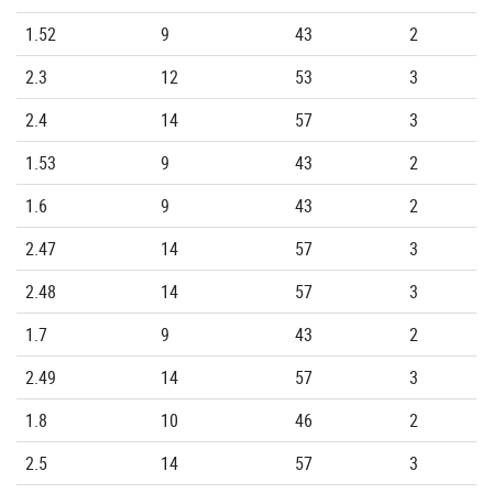
1.52
9
43
2
2.3
12
53
3
2.4
14
57
3
1.53
9
43
2
1.6
9
43
2
2.47
14
57
3
2.48
14
57
3
1.7
9
43
2
2.49
14
57
3
1.8
10
46
2
2.5
14
57
3