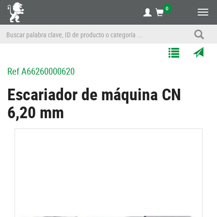
0
Alte
nave
Agregar
Enviar
Ref
A66260000620
a
por
Mis
correo
Escariador de máquina CN
Listas
a
6,20 mm
un
amigo