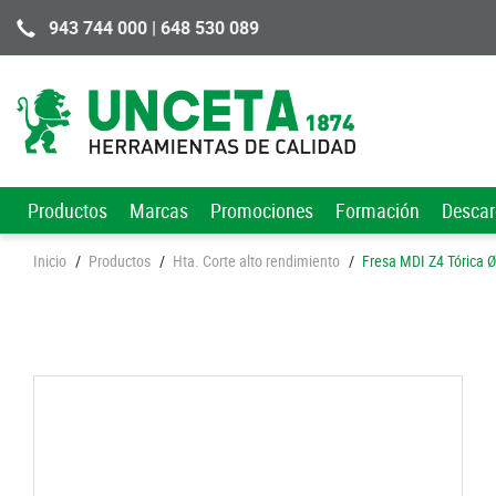
943 744 000 | 648 530 089
Productos
Marcas
Promociones
Formación
Desca
Inicio
/
Productos
/
Hta. Corte alto rendimiento
/
Fresa MDI Z4 Tórica