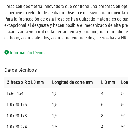
Fresa con geometría innovadora que contiene una preparación óptim
superficie excelente de acabado. Diseño exclusivo para reducir la 
Para la fabricación de esta fresa se han utilizado materiales de su
excepcional al desgaste y hacen posible el mecanizado de alta pre
maximizar la vida útil de la herramienta y para mejorar el rendimi
carbono, aceros aleados, aceros pre-endurecidos, aceros hasta HR
Información técnica
Datos técnicos
Ø fresa x R x L3 mm
Longitud de corte mm
L 3 mm
Lon
1xR0.1x4
1,5
4
50
1.0xR0.1x6
1,5
6
50
1.0xR0.1x8
1,5
8
50
1.0xR0.2x4
1,5
4
50