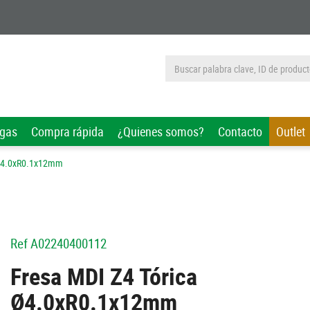
rgas
Compra rápida
¿Quienes somos?
Contacto
Outlet
 Ø4.0xR0.1x12mm
Ref
A02240400112
Fresa MDI Z4 Tórica
Ø4.0xR0.1x12mm