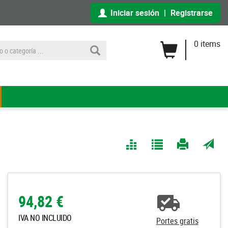
Iniciar sesión
|
Registrarse
0 items
Comparar
Agregar
Imprimir
Enviar
a Mis
página
por
Listas
correo
a un
94,82 €
amigo
IVA NO INCLUIDO
Portes gratis