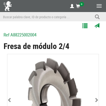
0
Alte
nave
Agregar
Enviar
Ref
A88225002004
a
por
Mis
correo
Fresa de módulo 2/4
Listas
a
un
amigo