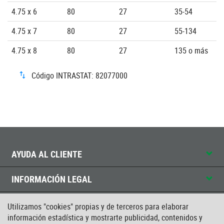
4.75 x 6
80
27
35-54
4.75 x 7
80
27
55-134
4.75 x 8
80
27
135 o más
Código INTRASTAT: 82077000
AYUDA AL CLIENTE
INFORMACIÓN LEGAL
CONTACTO
Utilizamos "cookies" propias y de terceros para elaborar
información estadística y mostrarte publicidad, contenidos y