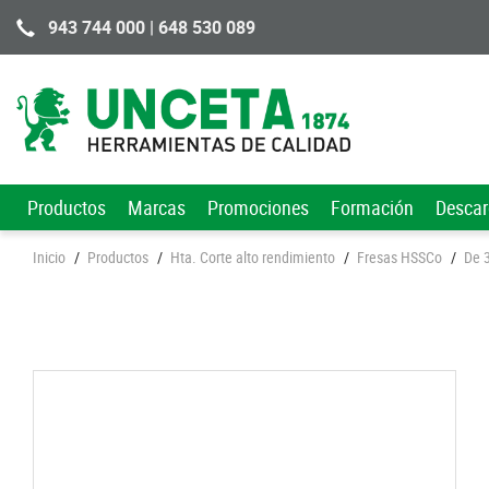
943 744 000 | 648 530 089
Productos
Marcas
Promociones
Formación
Desca
Inicio
/
Productos
/
Hta. Corte alto rendimiento
/
Fresas HSSCo
/
De 3