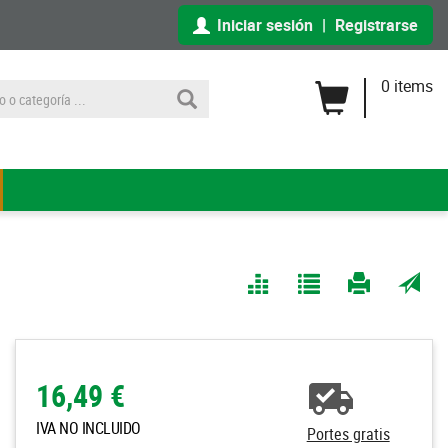
Iniciar sesión
|
Registrarse
0 items
Comparar
Agregar
Imprimir
Enviar
a Mis
página
por
Listas
correo
a un
16,49 €
amigo
IVA NO INCLUIDO
Portes gratis