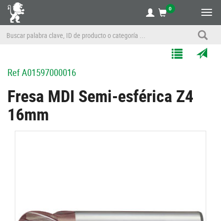
0
Alte
nave
Agregar
Enviar
Ref
A01597000016
a
por
Mis
correo
Fresa MDI Semi-esférica Z4
Listas
a
16mm
un
amigo