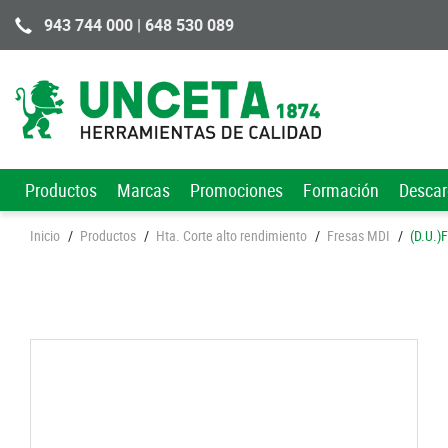
943 744 000 | 648 530 089
Productos
Marcas
Promociones
Formación
Desca
Inicio
/
Productos
/
Hta. Corte alto rendimiento
/
Fresas MDI
/
(D.U.)