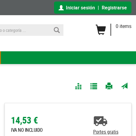
Iniciar sesión
|
Registrarse
0 items
Comparar
Agregar
Imprimir
Enviar
a Mis
página
por
Listas
correo
a un
14,53 €
amigo
IVA NO INCLUIDO
Portes gratis