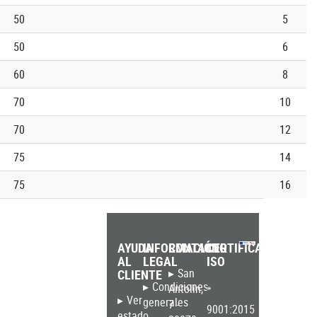
50
5
50
6
60
8
70
10
70
12
75
14
75
16
AYUDA
INFORMACIÓN
CONTACTO
CERTIFICADO
AL
LEGAL
ISO
San
CLIENTE
Condiciones
Antolín,
Ver
generales
7 -
9001:2015
estado