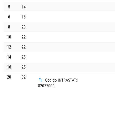
5
14
6
16
8
20
10
22
12
22
14
25
16
25
20
32
Código INTRASTAT:
82077000