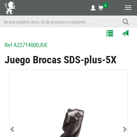
0
Alte
nave
Agregar
Enviar
Ref
A22714000JUE
a
por
Mis
correo
Juego Brocas SDS-plus-5X
Listas
a
un
amigo