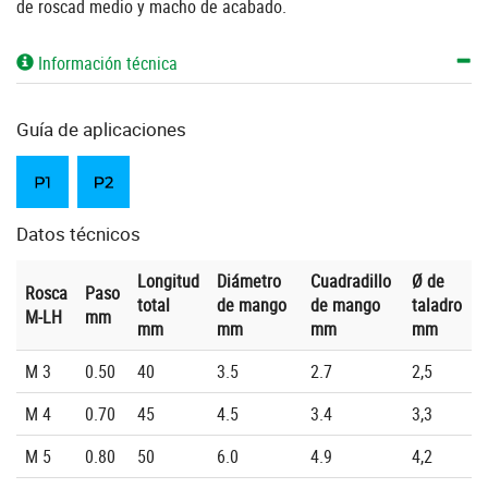
de roscad medio y macho de acabado.
Información técnica
Guía de aplicaciones
Datos técnicos
Longitud
Diámetro
Cuadradillo
Ø de
Rosca
Paso
total
de mango
de mango
taladro
M-LH
mm
mm
mm
mm
mm
M 3
0.50
40
3.5
2.7
2,5
M 4
0.70
45
4.5
3.4
3,3
M 5
0.80
50
6.0
4.9
4,2