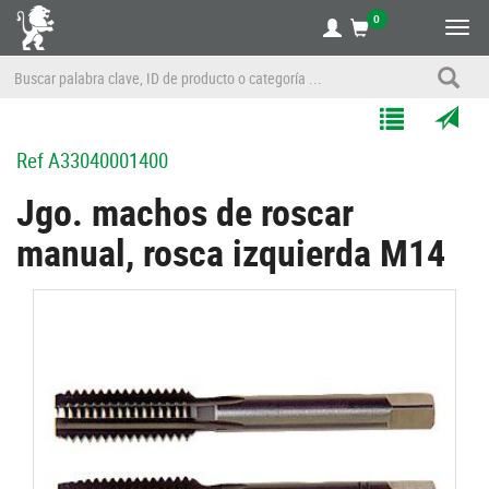
0
Alte
nave
Agregar
Enviar
Ref
A33040001400
a
por
Mis
correo
Jgo. machos de roscar
Listas
a
manual, rosca izquierda M14
un
amigo