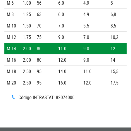
M 6
1.00
56
6.0
4.9
5
M 8
1.25
63
6.0
4.9
6,8
M 10
1.50
70
7.0
5.5
8,5
M 12
1.75
75
9.0
7.0
10,2
M 14
2.00
80
11.0
9.0
12
M 16
2.00
80
12.0
9.0
14
M 18
2.50
95
14.0
11.0
15,5
M 20
2.50
95
16.0
12.0
17,5
Código INTRASTAT: 82074000