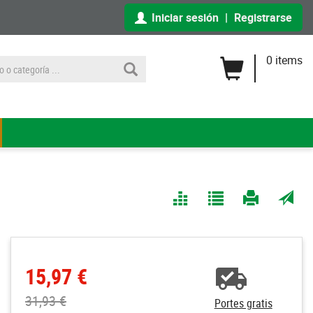
Iniciar sesión
|
Registrarse
0 items
Comparar
Agregar
Imprimir
Enviar
a Mis
página
por
Listas
correo
a un
15,97 €
amigo
31,93 €
Portes gratis