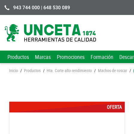
943 744 000 | 648 530 089
Productos
Marcas
Promociones
Formación
Desca
Inicio
/
Productos
/
Hta. Corte alto rendimiento
/
Machos de roscar
/
OFERTA