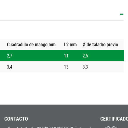
Cuadradillo de mango mm
L2 mm
Ø de taladro previo
2,7
11
2,5
3,4
13
3,3
CONTACTO
CERTIFICADO