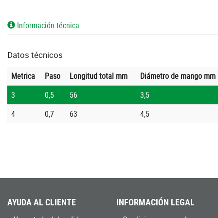
Información técnica
Datos técnicos
Metrica
Paso
Longitud total mm
Diámetro de mango mm
3
0,5
56
3,5
4
0,7
63
4,5
AYUDA AL CLIENTE
INFORMACIÓN LEGAL