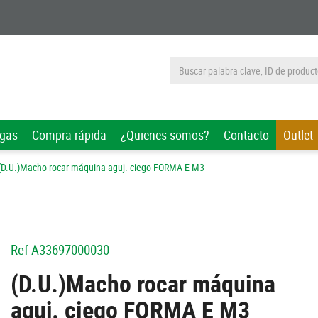
rgas
Compra rápida
¿Quienes somos?
Contacto
Outlet
(D.U.)Macho rocar máquina aguj. ciego FORMA E M3
Ref
A33697000030
(D.U.)Macho rocar máquina
aguj. ciego FORMA E M3