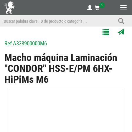
0
Alte
nave
Agregar
Enviar
Ref
A338900000M6
a
por
Mis
correo
Macho máquina Laminación
Listas
a
"CONDOR" HSS-E/PM 6HX-
un
amigo
HiPiMs M6