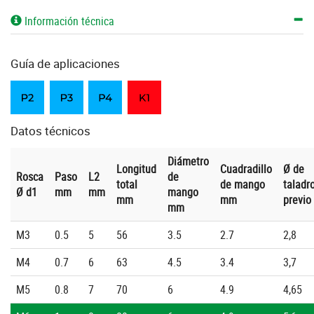
Información técnica
Guía de aplicaciones
Datos técnicos
Diámetro
Longitud
Cuadradillo
Ø de
Rosca
Paso
L2
de
total
de mango
taladr
Ø d1
mm
mm
mango
mm
mm
previo
mm
M3
0.5
5
56
3.5
2.7
2,8
M4
0.7
6
63
4.5
3.4
3,7
M5
0.8
7
70
6
4.9
4,65