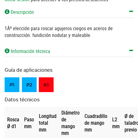
Descripción
1Âº elección para roscar agujeros ciegos en aceros de
construcción. fundición nodular y maleable.
Información técnica
Guía de aplicaciones
Datos técnicos
Diámetro
Longitud
Cuadradillo
Ø de
Rosca
Paso
de
L2
total
de mango
taladr
Ø d1
mm
mango
mm
mm
mm
previo
mm