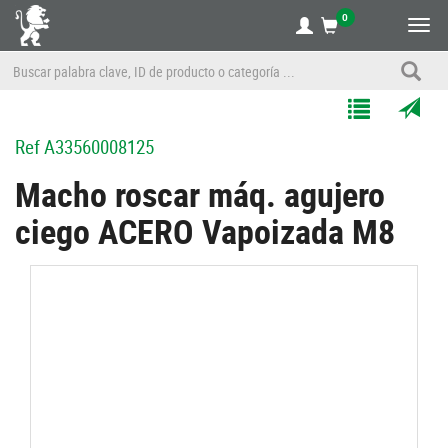
0
Alte
nave
Agregar
Enviar
Ref
A33560008125
a
por
Mis
correo
Macho roscar máq. agujero
Listas
a
ciego ACERO Vapoizada M8
un
amigo