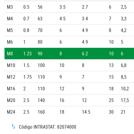
M3
0.5
56
3.5
2.7
6
2,5
M4
0.7
63
4.5
3.4
7
3,3
M5
0.8
70
6
4.9
8
4,2
M6
1
80
6
4.9
10
5
M8
1.25
90
8
6.2
10
6
M10
1.5
100
10
8
13
6,8
M12
1.75
110
9
7
15
8,5
M16
2
110
12
9
18
10,2
M20
2.5
140
16
12
25
17,5
M24
2.5
160
18
14.5
30
21
Código INTRASTAT: 82074000