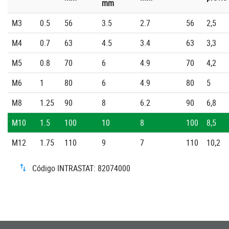
mm
M3
0.5
56
3.5
2.7
56
2,5
M4
0.7
63
4.5
3.4
63
3,3
M5
0.8
70
6
4.9
70
4,2
M6
1
80
6
4.9
80
5
M8
1.25
90
8
6.2
90
6,8
M10
1.5
100
10
8
100
8,5
M12
1.75
110
9
7
110
10,2
Código INTRASTAT: 82074000