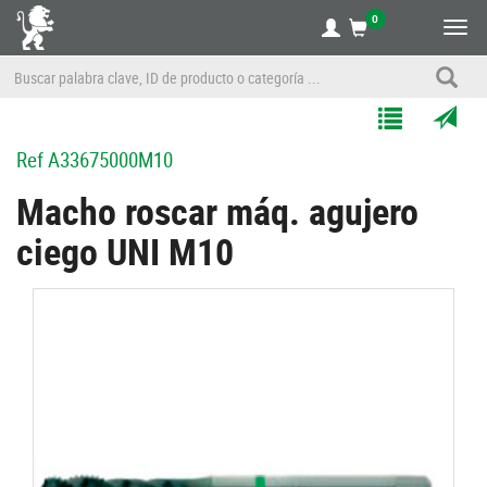
0
Alte
nave
Agregar
Enviar
Ref
A33675000M10
a
por
Mis
correo
Macho roscar máq. agujero
Listas
a
ciego UNI M10
un
amigo