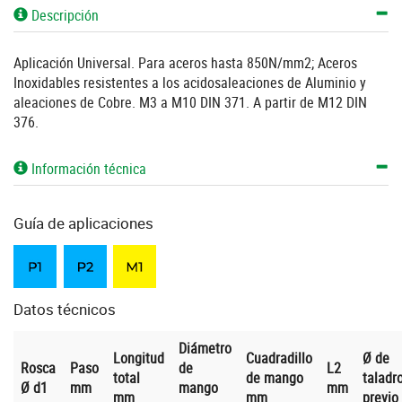
Descripción
Aplicación Universal. Para aceros hasta 850N/mm2; Aceros
Inoxidables resistentes a los acidosaleaciones de Aluminio y
aleaciones de Cobre. M3 a M10 DIN 371. A partir de M12 DIN
376.
Información técnica
Guía de aplicaciones
Datos técnicos
Diámetro
Longitud
Cuadradillo
Ø de
Rosca
Paso
de
L2
total
de mango
taladr
Ø d1
mm
mango
mm
mm
mm
previo