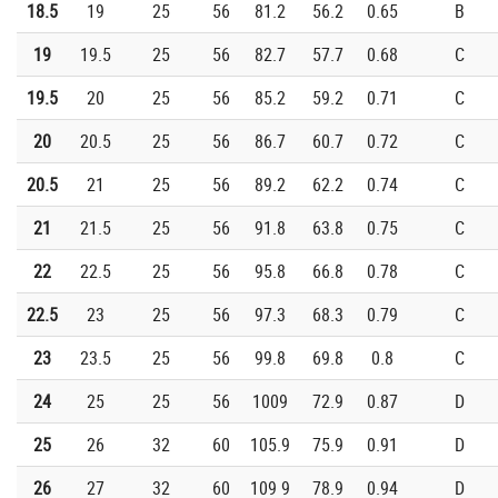
18.5
19
25
56
81.2
56.2
0.65
B
19
19.5
25
56
82.7
57.7
0.68
C
19.5
20
25
56
85.2
59.2
0.71
C
20
20.5
25
56
86.7
60.7
0.72
C
20.5
21
25
56
89.2
62.2
0.74
C
21
21.5
25
56
91.8
63.8
0.75
C
22
22.5
25
56
95.8
66.8
0.78
C
22.5
23
25
56
97.3
68.3
0.79
C
23
23.5
25
56
99.8
69.8
0.8
C
24
25
25
56
1009
72.9
0.87
D
25
26
32
60
105.9
75.9
0.91
D
26
27
32
60
109 9
78.9
0.94
D