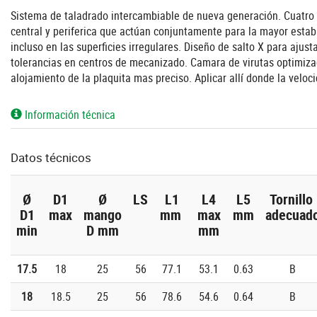
Sistema de taladrado intercambiable de nueva generación. Cuatro fil
central y periferica que actúan conjuntamente para la mayor estab
incluso en las superficies irregulares. Diseño de salto X para aju
tolerancias en centros de mecanizado. Camara de virutas optimizad
alojamiento de la plaquita mas preciso. Aplicar allí donde la velo
Información técnica
Datos técnicos
Ø
D1
Ø
LS
L1
L4
L5
Tornillo
D1
max
mango
mm
max
mm
adecuad
min
D mm
mm
17.5
18
25
56
77.1
53.1
0.63
B
18
18.5
25
56
78.6
54.6
0.64
B