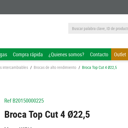
rgas
Compra rápida
¿Quienes somos?
Contacto
Outlet
as intercambiables
/
Brocas de alto rendimiento
/
Broca Top Cut 4 Ø22,5
Ref
B20150000225
Broca Top Cut 4 Ø22,5