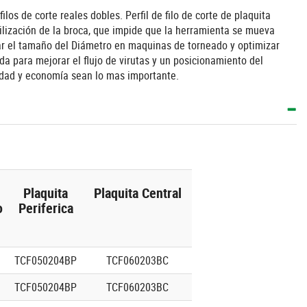
os de corte reales dobles. Perfil de filo de corte de plaquita
ilización de la broca, que impide que la herramienta se mueva
star el tamaño del Diámetro en maquinas de torneado y optimizar
a para mejorar el flujo de virutas y un posicionamiento del
cidad y economía sean lo mas importante.
Plaquita
Plaquita Central
o
Periferica
TCF050204BP
TCF060203BC
TCF050204BP
TCF060203BC