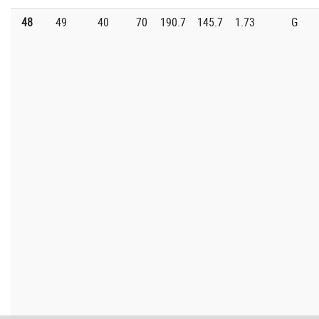
48
49
40
70
190.7
145.7
1.73
G