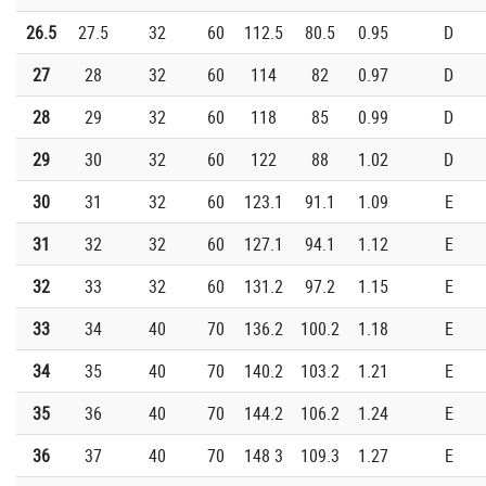
26.5
27.5
32
60
112.5
80.5
0.95
D
27
28
32
60
114
82
0.97
D
28
29
32
60
118
85
0.99
D
29
30
32
60
122
88
1.02
D
30
31
32
60
123.1
91.1
1.09
E
31
32
32
60
127.1
94.1
1.12
E
32
33
32
60
131.2
97.2
1.15
E
33
34
40
70
136.2
100.2
1.18
E
34
35
40
70
140.2
103.2
1.21
E
35
36
40
70
144.2
106.2
1.24
E
36
37
40
70
148 3
109.3
1.27
E