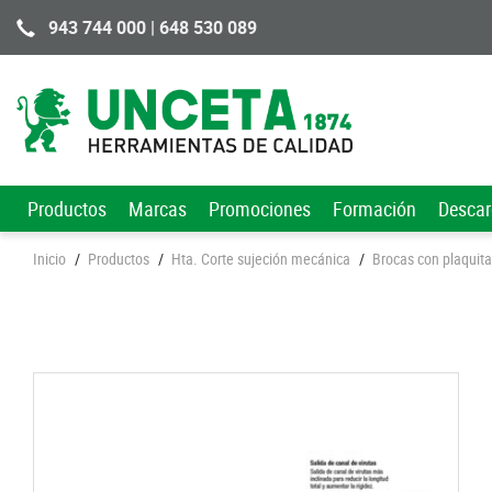
943 744 000 | 648 530 089
Productos
Marcas
Promociones
Formación
Desca
Inicio
/
Productos
/
Hta. Corte sujeción mecánica
/
Brocas con plaquit