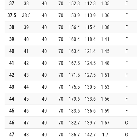
37
38
40
70
152.3
112.3
1.35
F
37.5
38.5
40
70
153 9
113.9
1.36
F
38
39
40
70
156.4
115.4
1.38
F
39
40
40
70
160.4
118.4
1.41
F
40
41
40
70
163.4
121.4
1.45
F
41
42
40
70
167.5
124.5
1.48
F
42
43
40
70
171.5
127.5
1.51
F
43
44
40
70
175.5
130 5
1.53
F
44
45
40
70
179.6
133.6
1.56
F
45
46
40
70
183.6
136 6
1.59
F
46
47
40
70
182.7
139 7
1.67
G
47
48
40
70
186 7
142.7
1.7
G