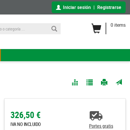
Iniciar sesión
|
Registrarse
0 items
Comparar
Agregar
Imprimir
Enviar
a Mis
página
por
Listas
correo
a un
326,50 €
amigo
IVA NO INCLUIDO
Portes gratis