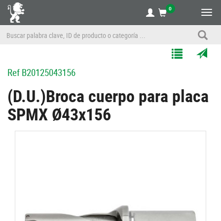
0
Alte
nave
Agregar
Enviar
Ref
B20125043156
a
por
Mis
correo
(D.U.)Broca cuerpo para placa
Listas
a
SPMX Ø43x156
un
amigo