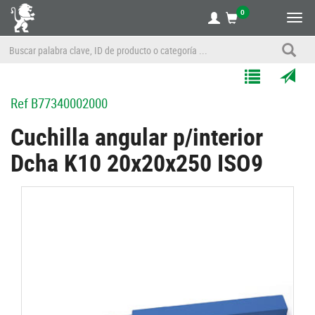
0
Alte
nave
Agregar
Enviar
Ref
B77340002000
a
por
Mis
correo
Cuchilla angular p/interior
Listas
a
Dcha K10 20x20x250 ISO9
un
amigo