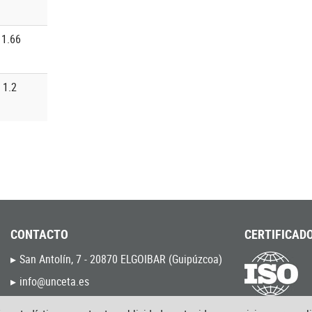
1.66
1.2
CONTACTO
CERTIFICADO
San Antolín, 7 - 20870 ELGOIBAR (Guipúzcoa)
info@unceta.es
(034) - 943 744 000
9001:2015