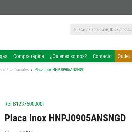
rgas
Compra rápida
¿Quienes somos?
Contacto
Outlet
s intercambiables
/
Placa Inox HNPJ0905ANSNGD
Ref
B1237500000I
Placa Inox HNPJ0905ANSNGD