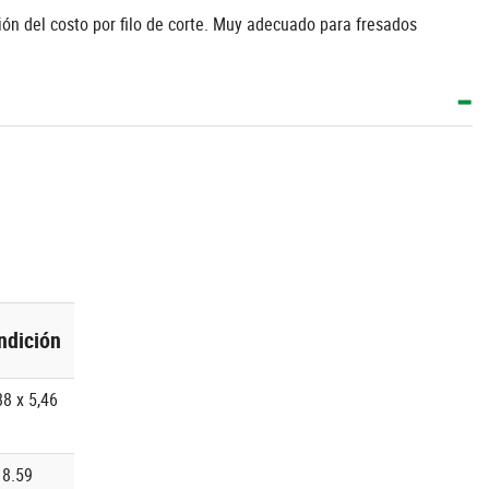
ción del costo por filo de corte. Muy adecuado para fresados
ndición
88 x 5,46
8.59