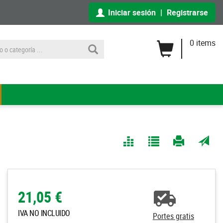
Iniciar sesión
|
Registrarse
0 items
Comparar
Agregar
Imprimir
Enviar
a Mis
página
por
Listas
correo
a un
21,05 €
amigo
IVA NO INCLUIDO
Portes gratis