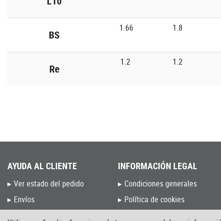
L10
1.66
1.8
BS
1.2
1.2
Re
AYUDA AL CLIENTE
INFORMACIÓN LEGAL
Ver estado del pedido
Condiciones generales
Envíos
Política de cookies
Devoluciones y Cambios
Política de privacidad