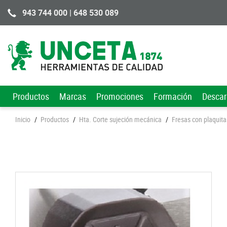
943 744 000 | 648 530 089
Productos
Marcas
Promociones
Formación
Desca
Inicio
/
Productos
/
Hta. Corte sujeción mecánica
/
Fresas con plaquita