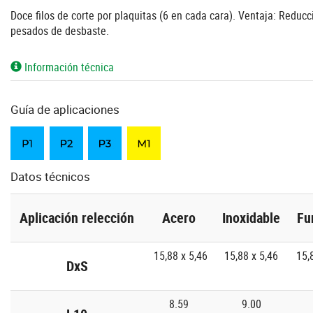
Doce filos de corte por plaquitas (6 en cada cara). Ventaja: Reduc
pesados de desbaste.
Información técnica
Guía de aplicaciones
Datos técnicos
Aplicación relección
Acero
Inoxidable
Fu
15,88 x 5,46
15,88 x 5,46
15,
DxS
8.59
9.00