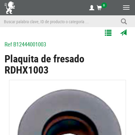
0
Alte
nave
Agregar
Enviar
Ref
B12444001003
a
por
Mis
correo
Plaquita de fresado
Listas
a
RDHX1003
un
amigo