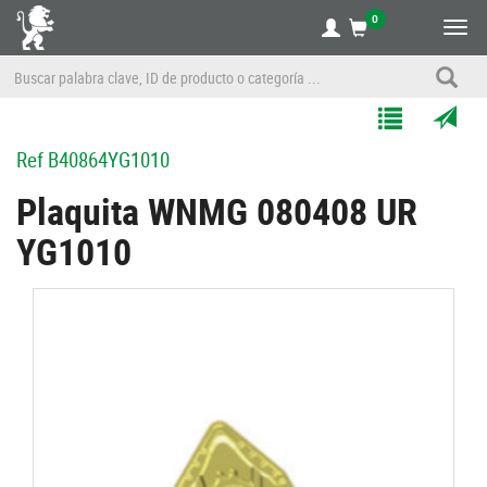
0
Alte
nave
Agregar
Enviar
Ref
B40864YG1010
a
por
Mis
correo
Plaquita WNMG 080408 UR
Listas
a
YG1010
un
amigo