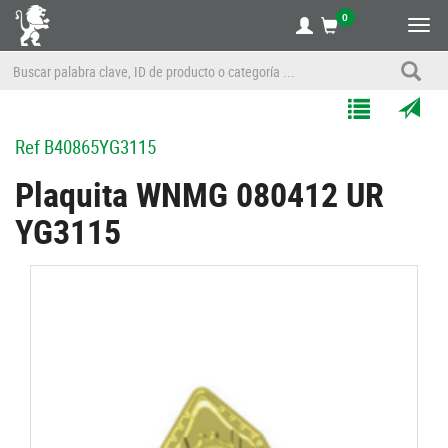
0
Alte
nave
Agregar
Enviar
Ref
B40865YG3115
a
por
Mis
correo
Plaquita WNMG 080412 UR
Listas
a
YG3115
un
amigo