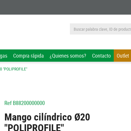
rgas
Compra rápida
¿Quienes somos?
Contacto
Outlet
20 "POLIPROFILE"
Ref
B88200000000
Mango cilíndrico Ø20
"POLIPROFILE"