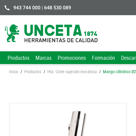
943 744 000 | 648 530 089
Productos
Marcas
Promociones
Formación
Desca
Inicio
/
Productos
/
Hta. Corte sujeción mecánica
/
Mango cilíndrico Ø