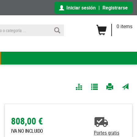
Iniciar sesión
|
Registrarse
0 items
Comparar
Agregar
Imprimir
Enviar
a Mis
página
por
Listas
correo
a un
808,00 €
amigo
IVA NO INCLUIDO
Portes gratis