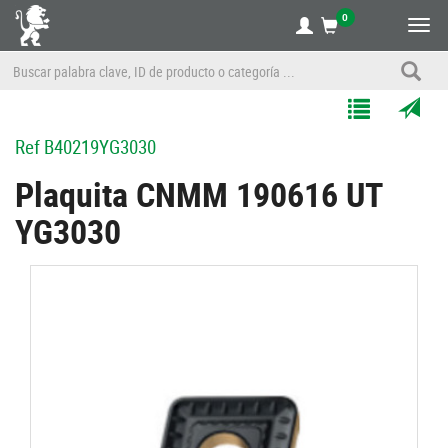
0
Alte
nave
Agregar
Enviar
Ref
B40219YG3030
a
por
Mis
correo
Plaquita CNMM 190616 UT
Listas
a
YG3030
un
amigo