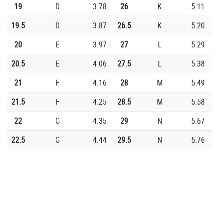
19
D
3.78
26
K
5.11
19.5
D
3.87
26.5
K
5.20
20
E
3.97
27
L
5.29
20.5
E
4.06
27.5
L
5.38
21
F
4.16
28
M
5.49
21.5
F
4.25
28.5
M
5.58
22
G
4.35
29
N
5.67
22.5
G
4.44
29.5
N
5.76