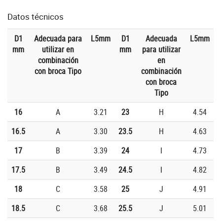
Datos técnicos
D1
Adecuada para
L5mm
D1
Adecuada
L5mm
mm
utilizar en
mm
para utilizar
combinación
en
con broca Tipo
combinación
con broca
Tipo
16
A
3.21
23
H
4.54
16.5
A
3.30
23.5
H
4.63
17
B
3.39
24
I
4.73
17.5
B
3.49
24.5
I
4.82
18
C
3.58
25
J
4.91
18.5
C
3.68
25.5
J
5.01