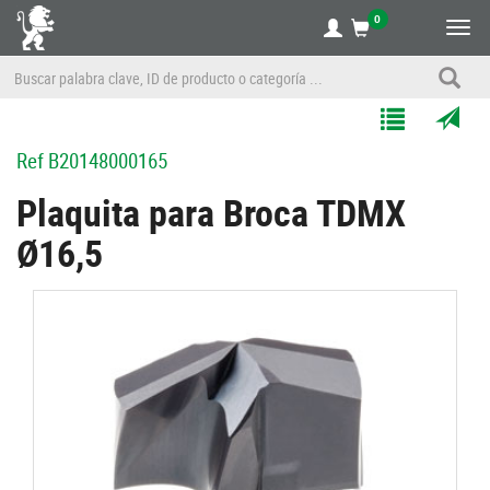
0
Alte
nave
Agregar
Enviar
Ref
B20148000165
a
por
Mis
correo
Plaquita para Broca TDMX
Listas
a
Ø16,5
un
amigo