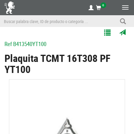
0
Alte
nave
Agregar
Enviar
Ref
B413540YT100
a
por
Mis
correo
Plaquita TCMT 16T308 PF
Listas
a
YT100
un
amigo