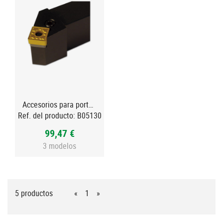
Accesorios para porta PSSN 45º negativo Izquierda
Ref. del producto:
B05130
99,47 €
3 modelos
5 productos
«
1
»