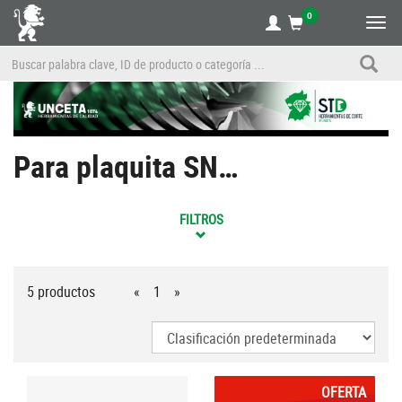
0
Alte
nave
Para plaquita SN…
FILTROS
5 productos
«
1
»
OFERTA