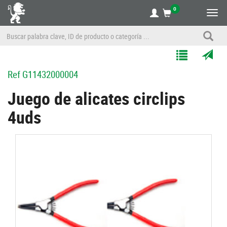
0
Alte
nave
Agregar
Enviar
Ref
G11432000004
a
por
Mis
correo
Juego de alicates circlips
Listas
a
4uds
un
amigo