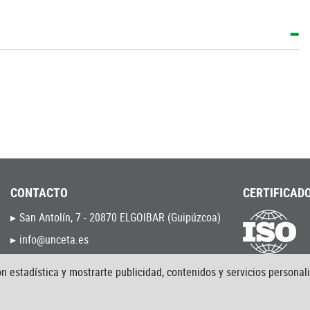
CONTACTO
CERTIFICADO
San Antolín, 7 - 20870 ELGOIBAR (Guipúzcoa)
info@unceta.es
(034) - 943 744 000
9001:2015
n estadística y mostrarte publicidad, contenidos y servicios personal
9120:2020