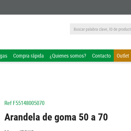
rgas
Compra rápida
¿Quienes somos?
Contacto
Outlet
Ref
F55148005070
Arandela de goma 50 a 70