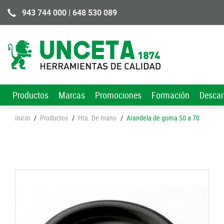
943 744 000 | 648 530 089
Productos
Marcas
Promociones
Formación
Desca
Inicio
/
Productos
/
Hta. De mano
/
Arandela de goma 50 a 70