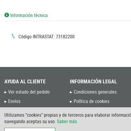
Información técnica
Código INTRASTAT: 73182200
AYUDA AL CLIENTE
INFORMACIÓN LEGAL
Ver estado del pedido
Condiciones generales
Envíos
Política de cookies
Devoluciones y Cambios
Política de privacidad
Utilizamos "cookies" propias y de terceros para elaborar informació
Preguntas frecuentes
Aviso Legal
navegando aceptas su uso.
Saber más
Blog de Unceta
Intranet