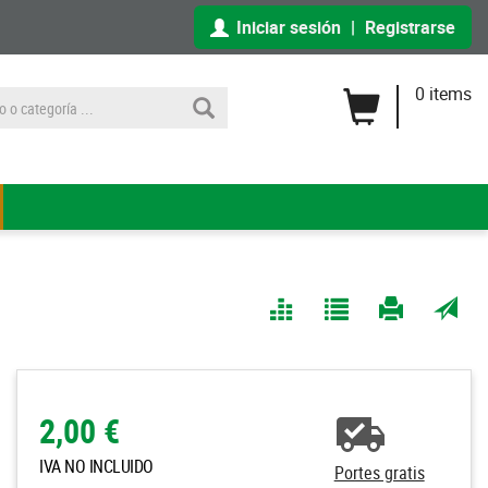
Iniciar sesión
|
Registrarse
0 items
Comparar
Agregar
Imprimir
Enviar
a Mis
página
por
Listas
correo
a un
2,00 €
amigo
IVA NO INCLUIDO
Portes gratis