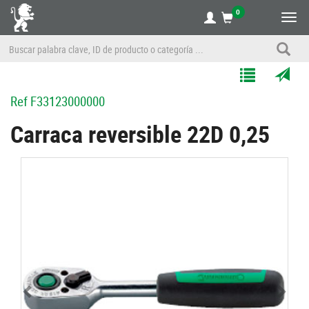
0
Alte
nave
Agregar
Enviar
Ref
F33123000000
a
por
Mis
correo
Carraca reversible 22D 0,25
Listas
a
un
amigo