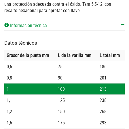
una protección adecuada contra el óxido. Tam 5,5-12; con
resalto hexagonal para apretar con llave.
Información técnica
Datos técnicos
Grosor de la punta mm
L de la varilla mm
L total mm
0,6
75
186
0,8
90
201
1
100
213
1,1
125
238
1,2
150
268
1,6
175
293