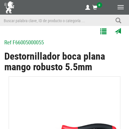
0
Alte
nave
Agregar
Enviar
Ref
F66005000055
a
por
Mis
correo
Destornillador boca plana
Listas
a
mango robusto 5.5mm
un
amigo