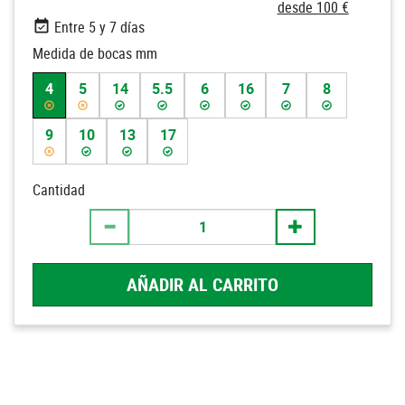
desde 100 €
Entre 5 y 7 días
Medida de bocas mm
4
5
14
5.5
6
16
7
8
9
10
13
17
Cantidad
AÑADIR AL CARRITO