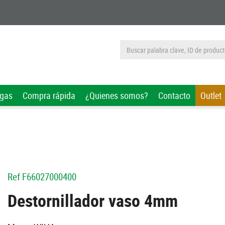
rgas
Compra rápida
¿Quienes somos?
Contacto
Outlet
Ref
F66027000400
Destornillador vaso 4mm