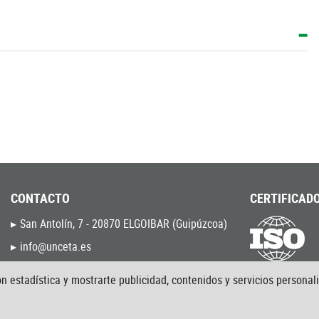
CONTACTO
CERTIFICADO
San Antolín, 7 - 20870 ELGOIBAR (Guipúzcoa)
info@unceta.es
(034) - 943 744 000
9001:2015
n estadística y mostrarte publicidad, contenidos y servicios personal
9120:2020