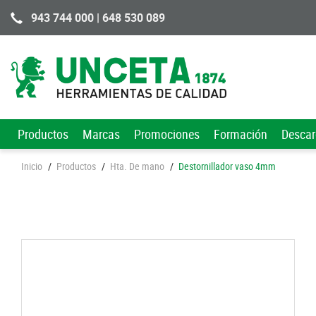
943 744 000 | 648 530 089
Productos
Marcas
Promociones
Formación
Desca
Inicio
/
Productos
/
Hta. De mano
/
Destornillador vaso 4mm