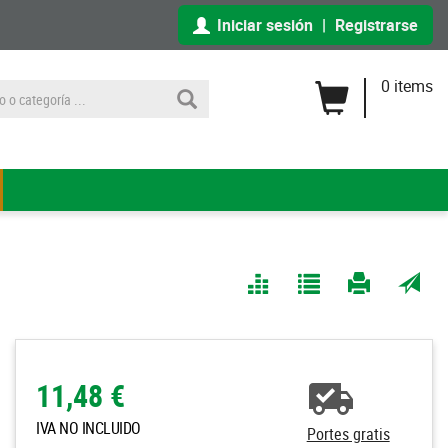
Iniciar sesión
|
Registrarse
0 items
Comparar
Agregar
Imprimir
Enviar
a Mis
página
por
Listas
correo
a un
11,48 €
amigo
IVA NO INCLUIDO
Portes gratis