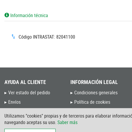
Información técnica
Código INTRASTAT: 82041100
AYUDA AL CLIENTE
INFORMACIÓN LEGAL
Ver estado del pedido
Condiciones generales
Envíos
Política de cookies
Devoluciones y Cambios
Política de privacidad
Utilizamos "cookies" propias y de terceros para elaborar informació
Preguntas frecuentes
Aviso Legal
navegando aceptas su uso.
Saber más
Blog de Unceta
Intranet