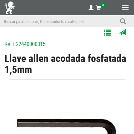
0
Alte
nave
Agregar
Enviar
Ref
F22440000015
a
por
Mis
correo
Llave allen acodada fosfatada
Listas
a
1,5mm
un
amigo