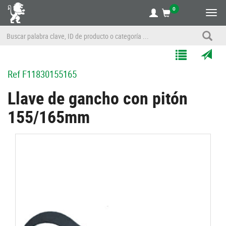
0
Alte
nave
Agregar
Enviar
Ref
F11830155165
a
por
Mis
correo
Llave de gancho con pitón
Listas
a
155/165mm
un
amigo