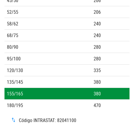
45/50
206
52/55
206
58/62
240
68/75
240
80/90
280
95/100
280
120/130
335
135/145
380
155/165
380
180/195
470
Código INTRASTAT: 82041100