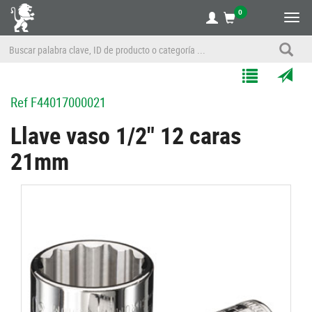
0
Alte
nave
Agregar
Enviar
Ref
F44017000021
a
por
Mis
correo
Llave vaso 1/2" 12 caras
Listas
a
21mm
un
amigo