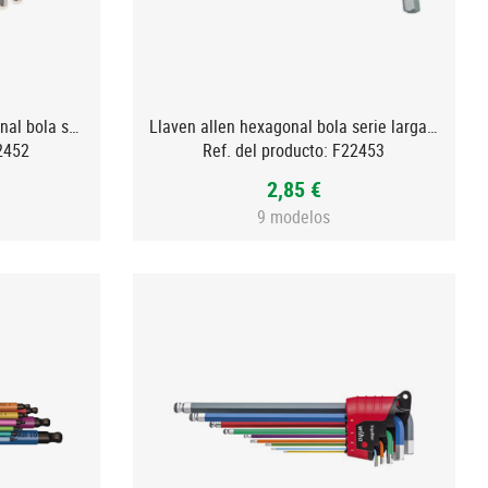
Juego de llaves allen hexagonal bola serie larga. MULTICOLOR
Llaven allen hexagonal bola serie larga. MULTICOLOR
2452
Ref. del producto:
F22453
2,85 €
9 modelos