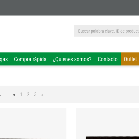
rgas
Compra rápida
¿Quienes somos?
Contacto
Outlet
s
«
1
2
3
»