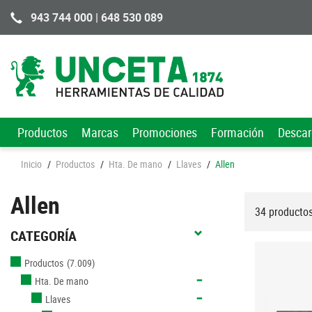
943 744 000 | 648 530 089
Productos
Marcas
Promociones
Formación
Desca
Inicio
/
Productos
/
Hta. De mano
/
Llaves
/
Allen
Allen
34 producto
CATEGORÍA
Productos
(7.009)
Hta. De mano
Llaves