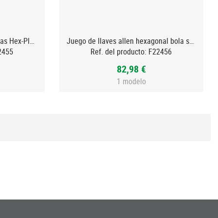
Juego de llaves allen acodadas Hex-Plus Mult
Juego de llaves allen hexagonal bola serie extra larga. MULT
2455
Ref. del producto:
F22456
82,98 €
1 modelo