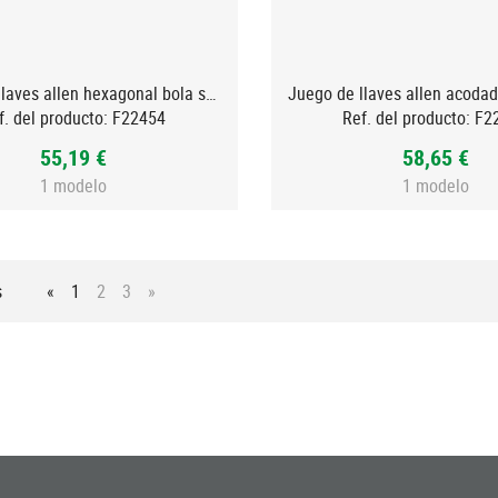
Juego de llaves allen hexagonal bola serie extra larga. MULT
f. del producto:
F22454
Ref. del producto:
F2
55,19 €
58,65 €
1 modelo
1 modelo
s
«
1
2
3
»