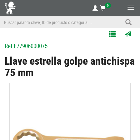
0
Alte
nave
Agregar
Enviar
Ref
F77906000075
a
por
Mis
correo
Llave estrella golpe antichispa
Listas
a
75 mm
un
amigo