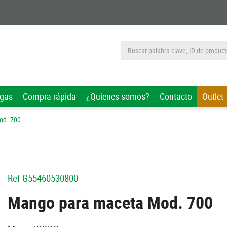
rgas
Compra rápida
¿Quienes somos?
Contacto
Outlet
od. 700
Ref
G55460530800
Mango para maceta Mod. 700