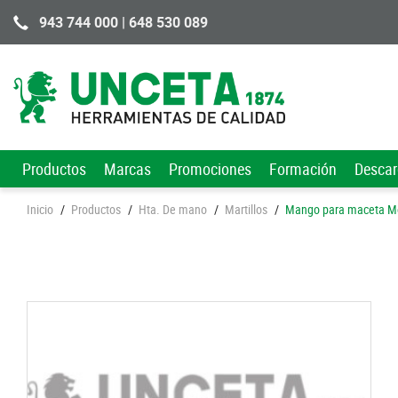
943 744 000 | 648 530 089
Productos
Marcas
Promociones
Formación
Desca
Inicio
/
Productos
/
Hta. De mano
/
Martillos
/
Mango para maceta M