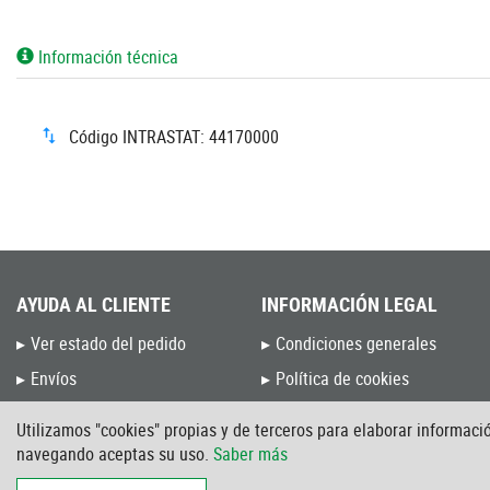
Información técnica
Código INTRASTAT: 44170000
AYUDA AL CLIENTE
INFORMACIÓN LEGAL
Ver estado del pedido
Condiciones generales
Envíos
Política de cookies
Devoluciones y Cambios
Política de privacidad
Utilizamos "cookies" propias y de terceros para elaborar informació
Preguntas frecuentes
Aviso Legal
navegando aceptas su uso.
Saber más
Blog de Unceta
Intranet