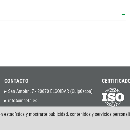
CONTACTO
CERTIFICADO
San Antolín, 7 - 20870 ELGOIBAR (Guipúzcoa)
info@unceta.es
(034) - 943 744 000
9001:2015
n estadística y mostrarte publicidad, contenidos y servicios personal
9120:2020