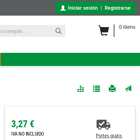
Iniciar sesión
|
Registrarse
0 items
Comparar
Agregar
Imprimir
Enviar
a Mis
página
por
Listas
correo
a un
3,27 €
amigo
IVA NO INCLUIDO
Portes gratis